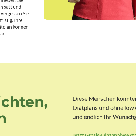
h satt und
 Vergessen Sie
istig, Ihre
ätplan können
gar
ichten,
Diese Menschen konnten
Diätplans und ohne low
n
und endlich Ihr Wunschg
Jetzt Gratis-Diätanalyse st