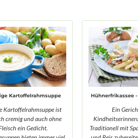
Hühnerfrikassee - ein Klassiker
V
Ein Gericht, das
Die
Kindheitserinnerungen weckt!
Traditionell mit Spargel, Karotten
fa
und Reis zubereitet, gelingt ganz
Buf