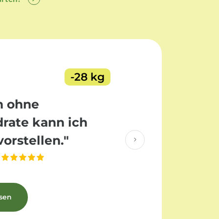
-28 kg
n ohne
rate kann ich
vorstellen."
esen
VORHER