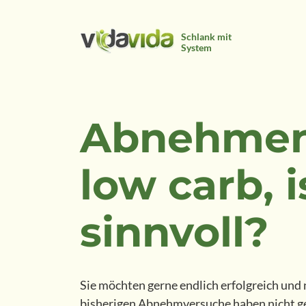
Schlank mit
System
Abnehmen
low carb, i
sinnvoll?
Sie möchten gerne endlich erfolgreich und
bisherigen Abnehmversuche haben nicht ge