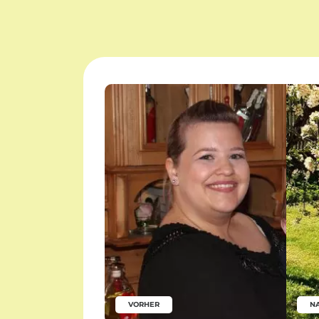
VORHER
N