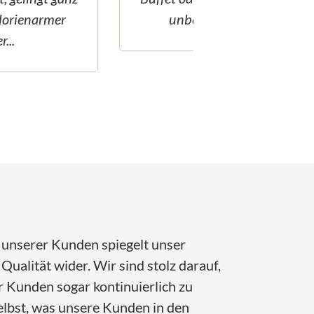
unbedingt probieren...
einmal diese ve
Graupen un
Gemüsef
 unserer Kunden spiegelt unser
ualität wider. Wir sind stolz darauf,
 Kunden sogar kontinuierlich zu
selbst, was unsere Kunden in den