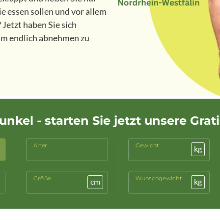
ie essen sollen und vor allem
Jetzt haben Sie sich
um endlich abnehmen zu
nkel - starten Sie jetzt unsere Grat
Alter
Gewicht
kg
Größe
Wunschgewicht
cm
kg