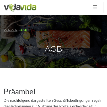
VidaVida
»
AGB
AGB
Präambel
Die nachfolgend dargestellten Geschäftsbedingungen regeln
die Bedingungen zur Nutzung des Portals vidavida.de für