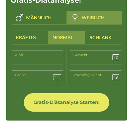
Gratis-Diätanalyse!
MÄNNLICH
WEIBLICH
KRÄFTIG
NORMAL
SCHLANK
Alter
Gewicht
kg
Größe
Wunschgewicht
cm
kg