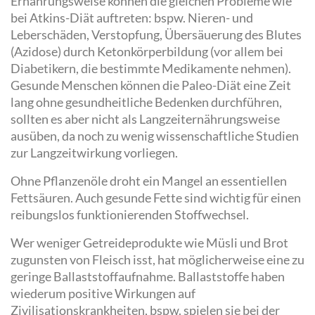
Ernährungsweise können die gleichen Probleme wie
bei Atkins-Diät auftreten: bspw. Nieren- und
Leberschäden, Verstopfung, Übersäuerung des Blutes
(Azidose) durch Ketonkörperbildung (vor allem bei
Diabetikern, die bestimmte Medikamente nehmen).
Gesunde Menschen können die Paleo-Diät eine Zeit
lang ohne gesundheitliche Bedenken durchführen,
sollten es aber nicht als Langzeiternährungsweise
ausüben, da noch zu wenig wissenschaftliche Studien
zur Langzeitwirkung vorliegen.
Ohne Pflanzenöle droht ein Mangel an essentiellen
Fettsäuren. Auch gesunde Fette sind wichtig für einen
reibungslos funktionierenden Stoffwechsel.
Wer weniger Getreideprodukte wie Müsli und Brot
zugunsten von Fleisch isst, hat möglicherweise eine zu
geringe Ballaststoffaufnahme. Ballaststoffe haben
wiederum positive Wirkungen auf
Zivilisationskrankheiten, bspw. spielen sie bei der