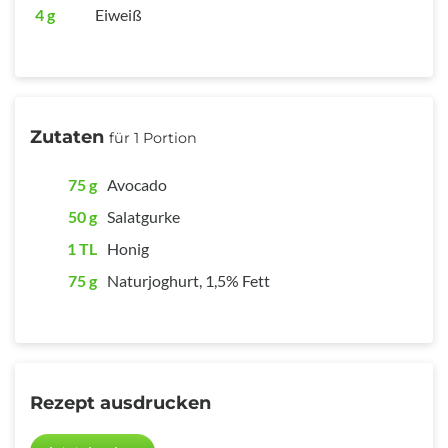
4 g
Eiweiß
Zutaten
für 1 Portion
75 g
Avocado
50 g
Salatgurke
1 TL
Honig
75 g
Naturjoghurt, 1,5% Fett
Rezept ausdrucken