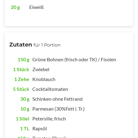
20 g
Eiweiß
Zutaten
für 1 Portion
150 g
Grüne Bohnen (frisch oder TK) / Fisolen
1 Stück
Zwiebel
1 Zehe
Knoblauch
5 Stück
Cocktailtomaten
30 g
Schinken ohne Fettrand
10 g
Parmesan (30%Fett i. Tr.)
1 Stiel
Petersilie, frisch
1 TL
Rapsöl