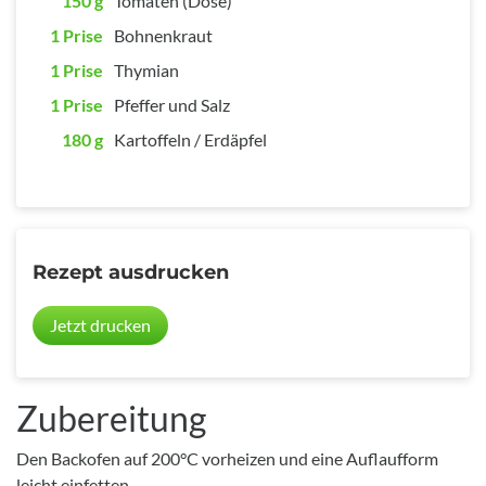
150 g
Tomaten (Dose)
1 Prise
Bohnenkraut
1 Prise
Thymian
1 Prise
Pfeffer und Salz
180 g
Kartoffeln / Erdäpfel
Rezept ausdrucken
Jetzt drucken
Zubereitung
Den Backofen auf 200°C vorheizen und eine Auflaufform
leicht einfetten.