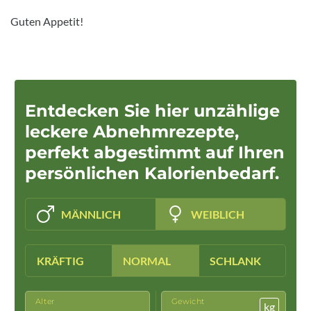
Guten Appetit!
Entdecken Sie hier unzählige
leckere Abnehmrezepte,
perfekt abgestimmt auf Ihren
persönlichen Kalorienbedarf.
MÄNNLICH
WEIBLICH
KRÄFTIG
NORMAL
SCHLANK
Alter
Gewicht
kg