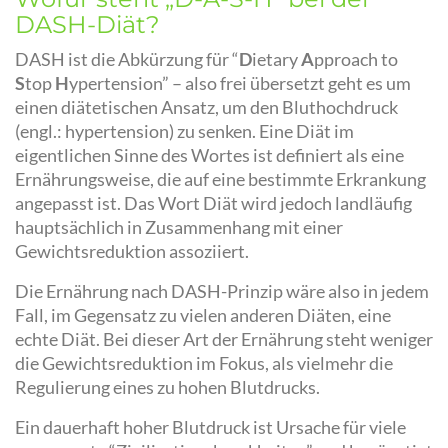
DASH-Diät?
DASH ist die Abkürzung für “
D
ietary
A
pproach to
S
top
H
ypertension” – also frei übersetzt geht es um
einen diätetischen Ansatz, um den Bluthochdruck
(engl.: hypertension) zu senken. Eine Diät im
eigentlichen Sinne des Wortes ist definiert als eine
Ernährungsweise, die auf eine bestimmte Erkrankung
angepasst ist. Das Wort Diät wird jedoch landläufig
hauptsächlich in Zusammenhang mit einer
Gewichtsreduktion assoziiert.
Die Ernährung nach DASH-Prinzip wäre also in jedem
Fall, im Gegensatz zu vielen anderen Diäten, eine
echte Diät. Bei dieser Art der Ernährung steht weniger
die Gewichtsreduktion im Fokus, als vielmehr die
Regulierung eines zu hohen Blutdrucks.
Ein dauerhaft hoher Blutdruck ist Ursache für viele