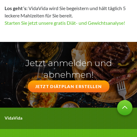
Los geht´s:
VidaVida wird Sie begeistern und hält täglich 5
leckere Mahlzeiten für Sie bereit.
Starten Sie jetzt unsere gratis Diät- und Gewichtsanalyse!
Jetzt anmelden und
abnehmen!
JETZT DIÄTPLAN ERSTELLEN
VidaVida