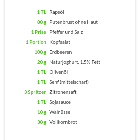
1 TL
Rapsöl
80 g
Putenbrust ohne Haut
1 Prise
Pfeffer und Salz
1 Portion
Kopfsalat
100 g
Erdbeeren
20 g
Naturjoghurt, 1,5% Fett
1 TL
Olivenöl
1 TL
Senf (mittelscharf)
3 Spritzer
Zitronensaft
1 TL
Sojasauce
10 g
Walnüsse
30 g
Vollkornbrot