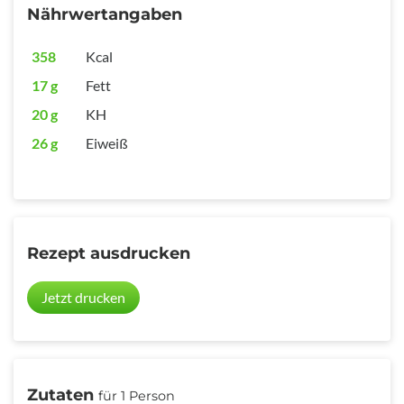
Nährwertangaben
358
Kcal
17 g
Fett
20 g
KH
26 g
Eiweiß
Rezept ausdrucken
Jetzt drucken
Zutaten
für 1 Person