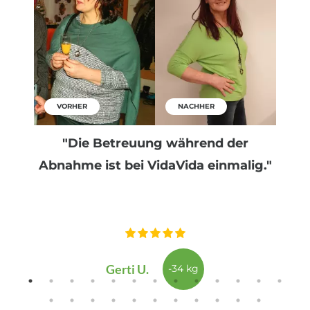
VORHER
NACHHER
"Die Betreuung während der
Abnahme ist bei VidaVida einmalig."
Gerti U.
-34 kg