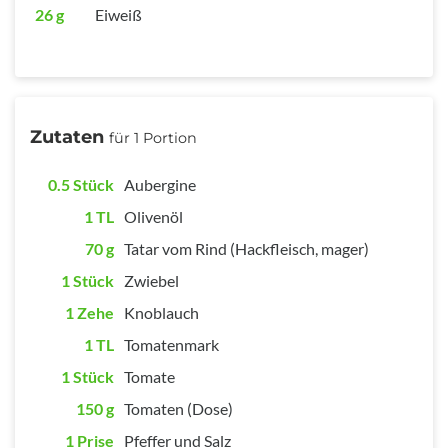
26 g
Eiweiß
Zutaten
für 1 Portion
0.5 Stück
Aubergine
1 TL
Olivenöl
70 g
Tatar vom Rind (Hackfleisch, mager)
1 Stück
Zwiebel
1 Zehe
Knoblauch
1 TL
Tomatenmark
1 Stück
Tomate
150 g
Tomaten (Dose)
1 Prise
Pfeffer und Salz