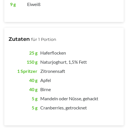
9 g
Eiweiß
Zutaten
für 1 Portion
25 g
Haferflocken
150 g
Naturjoghurt, 1,5% Fett
1 Spritzer
Zitronensaft
40 g
Apfel
40 g
Birne
5 g
Mandeln oder Nüsse, gehackt
5 g
Cranberries, getrocknet