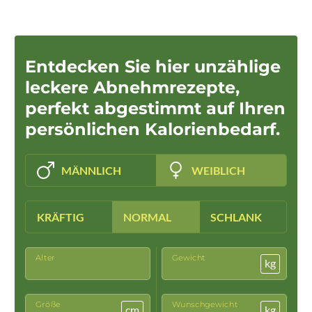
Entdecken Sie hier unzählige
leckere Abnehmrezepte,
perfekt abgestimmt auf Ihren
persönlichen Kalorienbedarf.
MÄNNLICH
WEIBLICH
KRÄFTIG
NORMAL
SCHLANK
Alter
Gewicht
kg
Größe
Wunschgewicht
cm
kg