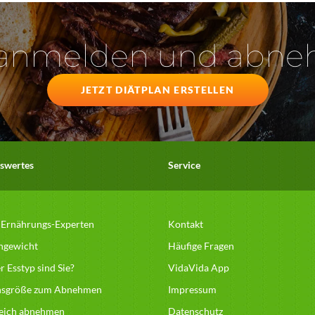
 anmelden und abn
JETZT DIÄTPLAN ERSTELLEN
swertes
Service
 Ernährungs-Experten
Kontakt
hgewicht
Häufige Fragen
 Esstyp sind Sie?
VidaVida App
nsgröße zum Abnehmen
Impressum
reich abnehmen
Datenschutz