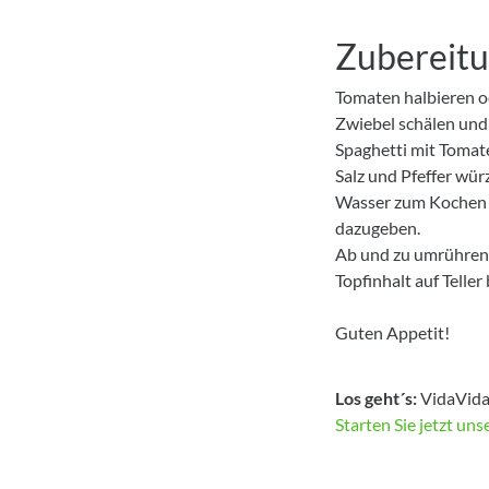
Zubereit
Tomaten halbieren od
Zwiebel schälen und
Spaghetti mit Tomat
Salz und Pfeffer wür
Wasser zum Kochen br
dazugeben.
Ab und zu umrühren,
Topfinhalt auf Telle
Guten Appetit!
Los geht´s:
VidaVida 
Starten Sie jetzt un