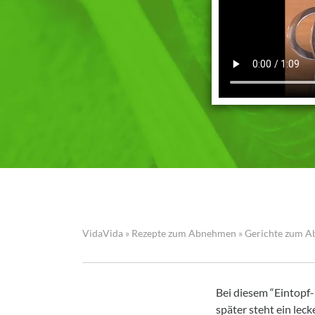
VidaVida
»
Rezepte zum Abnehmen
»
Gerichte zum 
Bei diesem “Eintopf-
später steht ein lec