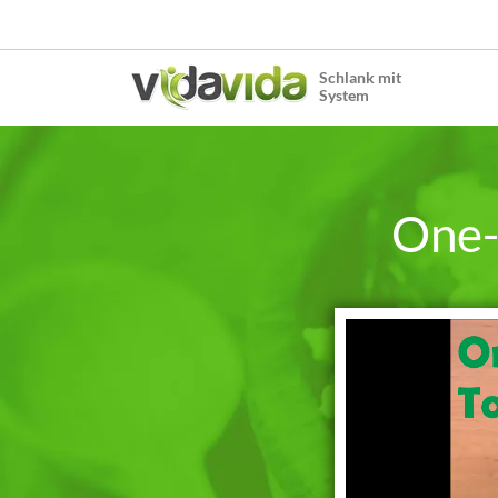
Schlank mit
System
One-