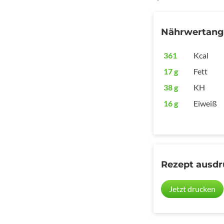
Nährwertan
361
Kcal
17 g
Fett
38 g
KH
16 g
Eiweiß
Rezept ausd
Jetzt drucken