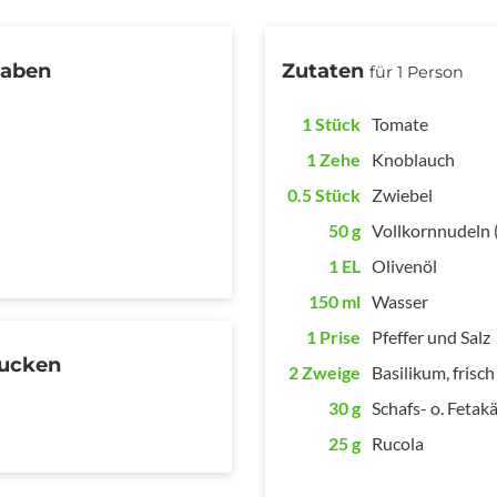
gaben
Zutaten
für 1 Person
1 Stück
Tomate
1 Zehe
Knoblauch
0.5 Stück
Zwiebel
50 g
Vollkornnudeln 
1 EL
Olivenöl
150 ml
Wasser
1 Prise
Pfeffer und Salz
rucken
2 Zweige
Basilikum, frisch
30 g
Schafs- o. Fetakä
25 g
Rucola