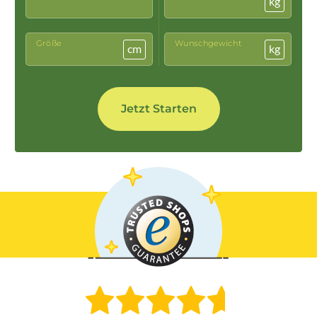
kg
Größe
Wunschgewicht
cm
kg