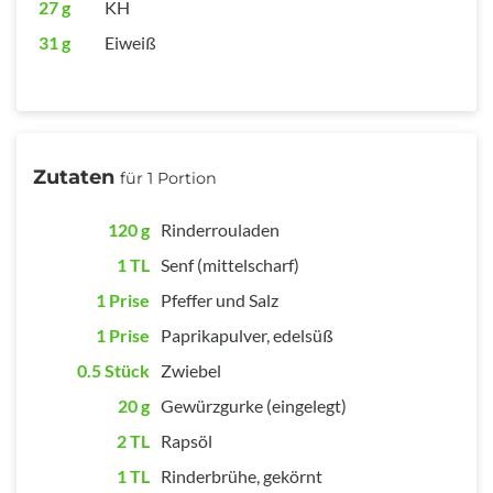
27 g
KH
31 g
Eiweiß
Zutaten
für 1 Portion
120 g
Rinderrouladen
1 TL
Senf (mittelscharf)
1 Prise
Pfeffer und Salz
1 Prise
Paprikapulver, edelsüß
0.5 Stück
Zwiebel
20 g
Gewürzgurke (eingelegt)
2 TL
Rapsöl
1 TL
Rinderbrühe, gekörnt