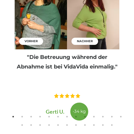
VORHER
NACHHER
"Die Betreuung während der
Abnahme ist bei VidaVida einmalig."
Gerti U.
-34 kg