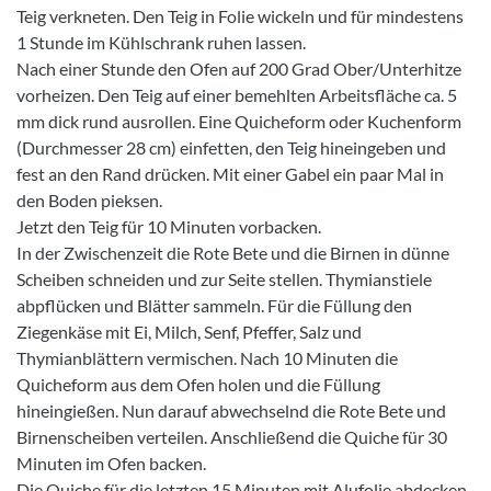
Teig verkneten. Den Teig in Folie wickeln und für mindestens
1 Stunde im Kühlschrank ruhen lassen.
Nach einer Stunde den Ofen auf 200 Grad Ober/Unterhitze
vorheizen. Den Teig auf einer bemehlten Arbeitsfläche ca. 5
mm dick rund ausrollen. Eine Quicheform oder Kuchenform
(Durchmesser 28 cm) einfetten, den Teig hineingeben und
fest an den Rand drücken. Mit einer Gabel ein paar Mal in
den Boden pieksen.
Jetzt den Teig für 10 Minuten vorbacken.
In der Zwischenzeit die Rote Bete und die Birnen in dünne
Scheiben schneiden und zur Seite stellen. Thymianstiele
abpflücken und Blätter sammeln. Für die Füllung den
Ziegenkäse mit Ei, Milch, Senf, Pfeffer, Salz und
Thymianblättern vermischen. Nach 10 Minuten die
Quicheform aus dem Ofen holen und die Füllung
hineingießen. Nun darauf abwechselnd die Rote Bete und
Birnenscheiben verteilen. Anschließend die Quiche für 30
Minuten im Ofen backen.
Die Quiche für die letzten 15 Minuten mit Alufolie abdecken,