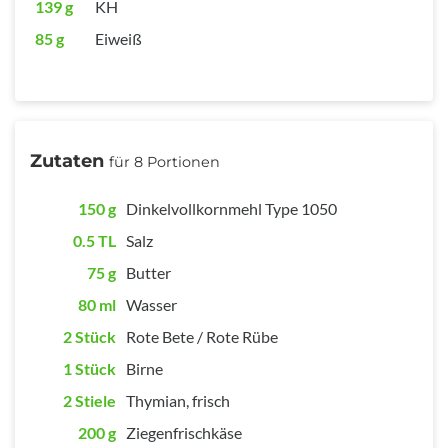
139 g
KH
85 g
Eiweiß
Zutaten
für 8 Portionen
150 g
Dinkelvollkornmehl Type 1050
0.5 TL
Salz
75 g
Butter
80 ml
Wasser
2 Stück
Rote Bete / Rote Rübe
1 Stück
Birne
2 Stiele
Thymian, frisch
200 g
Ziegenfrischkäse