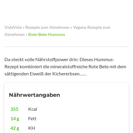
VidaVida
»
Rezepte zum Abnehmen
»
Vegane Rezepte zum
Abnehmen
»
Rote-Bete-Hummus
Da steckt volle Nährstoffpower drin: Dieses Hummus-
Rezept kombiniert die mineralstoffreiche Rote Bete mit dem
sättigenden Eiweiß der Kichererbsen……
Nährwertangaben
355
Kcal
14 g
Fett
42 g
KH