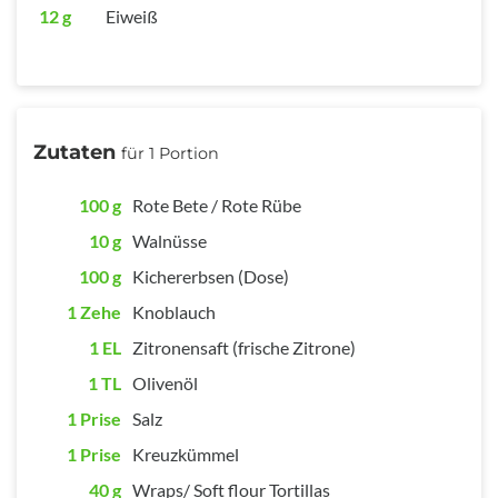
12 g
Eiweiß
Zutaten
für 1 Portion
100 g
Rote Bete / Rote Rübe
10 g
Walnüsse
100 g
Kichererbsen (Dose)
1 Zehe
Knoblauch
1 EL
Zitronensaft (frische Zitrone)
1 TL
Olivenöl
1 Prise
Salz
1 Prise
Kreuzkümmel
40 g
Wraps/ Soft flour Tortillas