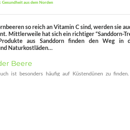
: Gesundheit aus dem Norden
rnbeeren so reich an Vitamin C sind, werden sie au
t. Mittlerweile hat sich ein richtiger “Sanddorn-Tr
rodukte aus Sanddorn finden den Weg in d
nd Naturkostläden…
der Beere
auch ist besonders häufig auf Küstendünen zu finden
 gut auf sandigem Boden und können Wind und Wetter tr
s ökologischen Gesichtspunkten wertvoll. Die orangerote
g und enthalten jeweils einen Kern, den Samen. Das Frucht
an ätherischen Ölen. Dem Öl, das aus den Kernen gewo
und entzündungshemmende Eigenschaften zugeschrieben.
tamin C