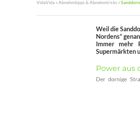
VidaVida
»
Abnehmtipps & Abnehmtricks
»
Sanddorn
Weil die Sanddo
Nordens“ genann
Immer mehr P
Supermärkten u
Power aus 
Der dornige Str
Pflanzen wachsen
Grund sind sie au
6-8 Millimeter lan
weich und reich 
antibakterielle 
Mehr als Vi