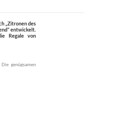
ch „Zitronen des
end” entwickelt.
ie Regale von
. Die genügsamen
otzen. Aus diesem
n Beeren sind etwa
fleisch ist relativ
nnen wird, werden