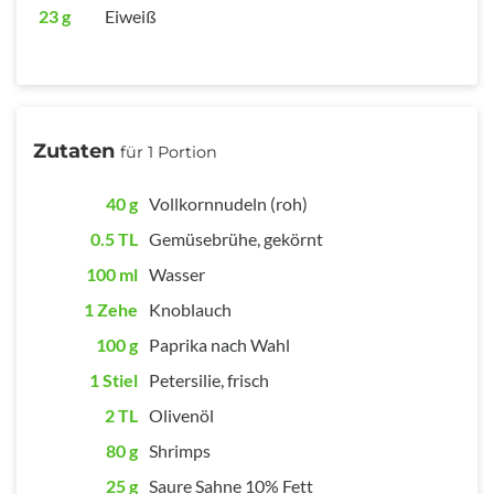
23 g
Eiweiß
Zutaten
für 1 Portion
40 g
Vollkornnudeln (roh)
0.5 TL
Gemüsebrühe, gekörnt
100 ml
Wasser
1 Zehe
Knoblauch
100 g
Paprika nach Wahl
1 Stiel
Petersilie, frisch
2 TL
Olivenöl
80 g
Shrimps
25 g
Saure Sahne 10% Fett