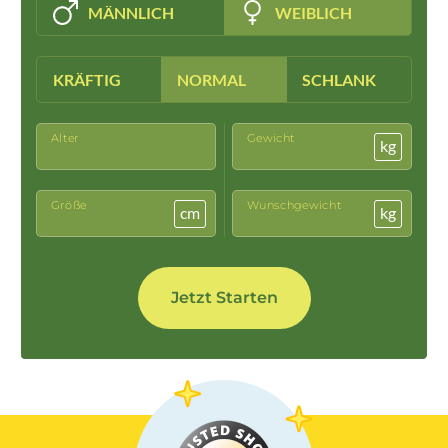
MÄNNLICH
WEIBLICH
KRÄFTIG
NORMAL
SCHLANK
Alter
Gewicht
kg
Größe
Wunschgewicht
cm
kg