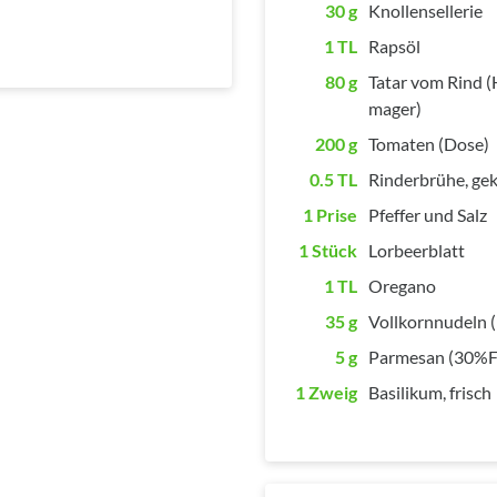
30 g
Knollensellerie
1 TL
Rapsöl
80 g
Tatar vom Rind (
mager)
200 g
Tomaten (Dose)
0.5 TL
Rinderbrühe, ge
1 Prise
Pfeffer und Salz
1 Stück
Lorbeerblatt
1 TL
Oregano
35 g
Vollkornnudeln (
5 g
Parmesan (30%Fett
1 Zweig
Basilikum, frisch