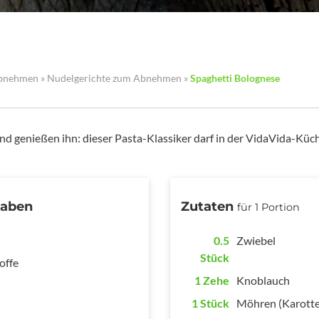
Abnehmen
»
Nudelgerichte zum Abnehmen
»
Spaghetti Bolognese
nd genießen ihn: dieser Pasta-Klassiker darf in der VidaVida-Küch
gaben
Zutaten
für 1 Portion
0.5
Zwiebel
Stück
offe
1 Zehe
Knoblauch
1 Stück
Möhren (Karotte