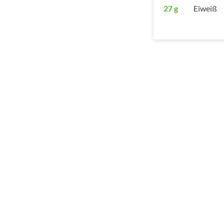
27 g
Eiweiß