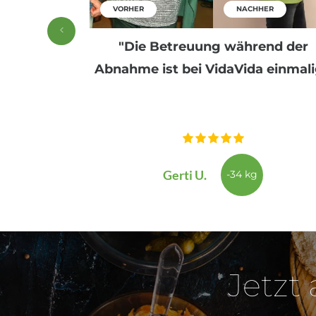
HER
VORHER
NACHHER
nfach es ist,
"Die Betreuung während der
ungern!"
Abnahme ist bei VidaVida einmali
Gerti U.
-34 kg
Jetzt