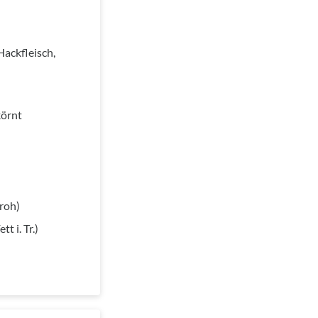
Hackfleisch,
körnt
roh)
 i. Tr.)