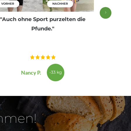
VORHER
NACHHER
VORHER
"Auch ohne Sport purzelten die
"Alle Rez
Pfunde."
und man i
Nancy P.
-33 kg
ehmen!