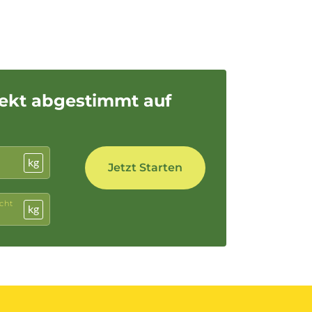
fekt abgestimmt auf
kg
cht
kg