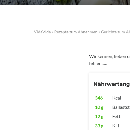
VidaVida
»
Rezepte zum Abnehmen
»
Gerichte zum 
Wir kennen, lieben u
fehlen……
Nährwertan
346
Kcal
10 g
Ballastst
12 g
Fett
33 g
KH