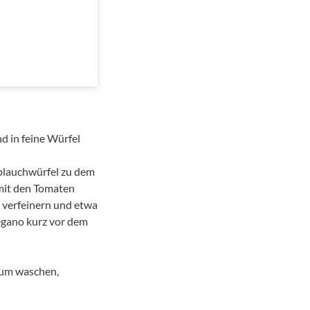
d in feine Würfel
oblauchwürfel zu dem
 mit den Tomaten
t verfeinern und etwa
egano kurz vor dem
kum waschen,