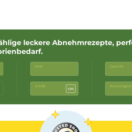
ählige leckere Abnehmrezepte, per
orienbedarf.
Alter
Gewicht
Größe
Wunschgewi
cm