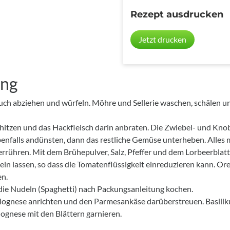
Rezept ausdrucken
Jetzt drucken
ung
ch abziehen und würfeln. Möhre und Sellerie waschen, schälen un
rhitzen und das Hackfleisch darin anbraten. Die Zwiebel- und Kn
benfalls andünsten, dann das restliche Gemüse unterheben. Alles
rrühren. Mit dem Brühepulver, Salz, Pfeffer und dem Lorbeerblat
ln lassen, so dass die Tomatenflüssigkeit einreduzieren kann. Or
en.
 die Nudeln (Spaghetti) nach Packungsanleitung kochen.
olognese anrichten und den Parmesankäse darüberstreuen. Basili
ognese mit den Blättern garnieren.