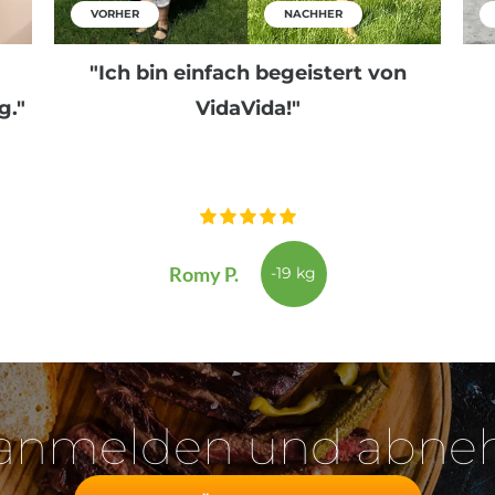
VORHER
NACHHER
"Ich bin einfach begeistert von
g."
VidaVida!"
Romy P.
-19 kg
 anmelden und abn