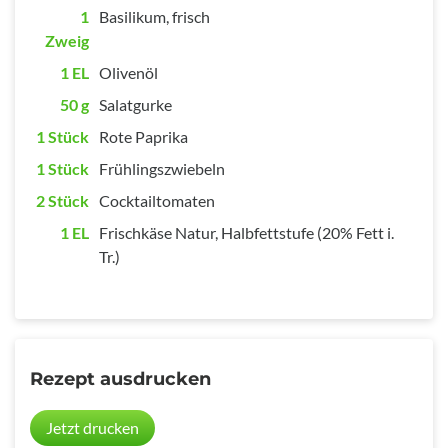
1
Basilikum, frisch
Zweig
1 EL
Olivenöl
50 g
Salatgurke
1 Stück
Rote Paprika
1 Stück
Frühlingszwiebeln
2 Stück
Cocktailtomaten
1 EL
Frischkäse Natur, Halbfettstufe (20% Fett i.
Tr.)
Rezept ausdrucken
Jetzt drucken