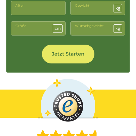
Alter
Gewicht
kg
Größe
Wunschgewicht
cm
kg