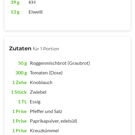
39 g
KH
13 g
Eiweiß
Zutaten
für 1 Portion
50 g
Roggenmischbrot (Graubrot)
300 g
Tomaten (Dose)
1 Zehe
Knoblauch
1 Stück
Zwiebel
1 TL
Essig
1 Prise
Pfeffer und Salz
1 Prise
Paprikapulver, edelsüß
1 Prise
Kreuzkümmel