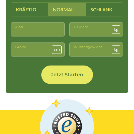
KRÄFTIG
NORMAL
SCHLANK
Alter
Gewicht
kg
Größe
Wunschgewicht
cm
kg