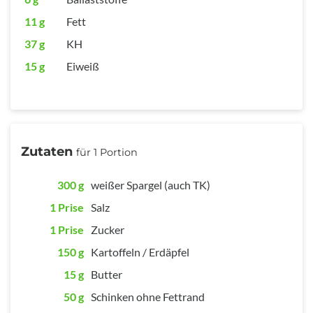
11 g
Fett
37 g
KH
15 g
Eiweiß
Zutaten
für 1 Portion
300 g
weißer Spargel (auch TK)
1 Prise
Salz
1 Prise
Zucker
150 g
Kartoffeln / Erdäpfel
15 g
Butter
50 g
Schinken ohne Fettrand