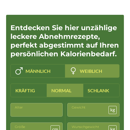
Entdecken Sie hier unzählige
leckere Abnehmrezepte,
perfekt abgestimmt auf Ihren
persönlichen Kalorienbedarf.
MÄNNLICH
WEIBLICH
KRÄFTIG
NORMAL
SCHLANK
Alter
Gewicht
kg
Größe
Wunschgewicht
cm
kg