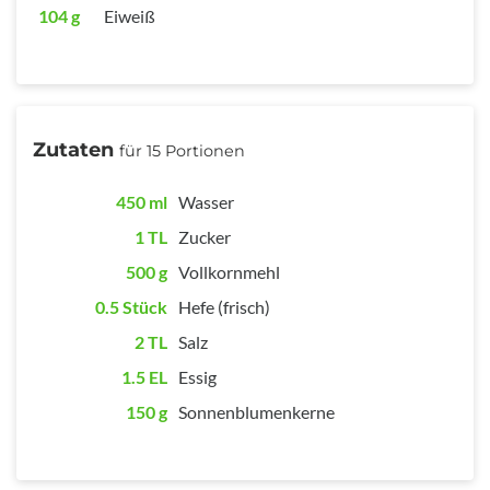
104 g
Eiweiß
Zutaten
für 15 Portionen
450 ml
Wasser
1 TL
Zucker
500 g
Vollkornmehl
0.5 Stück
Hefe (frisch)
2 TL
Salz
1.5 EL
Essig
150 g
Sonnenblumenkerne