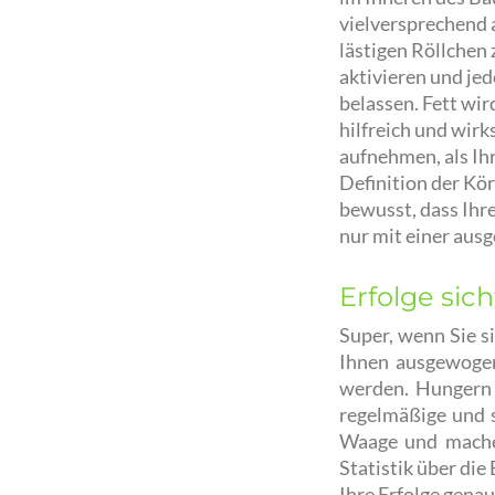
vielversprechend 
lästigen Röllchen 
aktivieren und jed
belassen. Fett wi
hilfreich und wirk
aufnehmen, als Ihr
Definition der Kö
bewusst, dass Ihr
nur mit einer aus
Erfolge si
Super, wenn Sie s
Ihnen ausgewoge
werden. Hungern 
regelmäßige und 
Waage und machen
Statistik über di
Ihre Erfolge genau