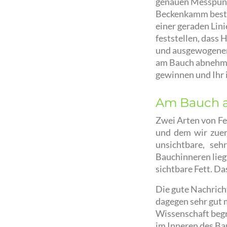
genauen Messpunk
Beckenkamm besti
einer geraden Lin
feststellen, dass 
und ausgewogenen 
am Bauch abnehmen
gewinnen und Ihr 
Am Bauch a
Zwei Arten von Fe
und dem wir zuer
unsichtbare, seh
Bauchinneren lie
sichtbare Fett. Da
Die gute Nachricht
dagegen sehr gut 
Wissenschaft begr
im Inneren des Ba