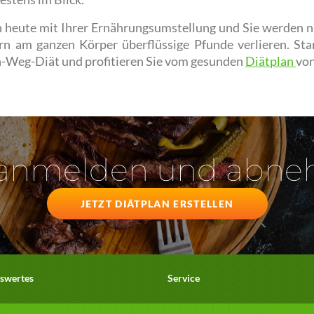
h heute mit Ihrer Ernährungsumstellung und Sie werden n
n am ganzen Körper überflüssige Pfunde verlieren. Start
h-Weg-Diät und profitieren Sie vom gesunden
Diätplan
von
 anmelden und abn
JETZT DIÄTPLAN ERSTELLEN
swertes
Service