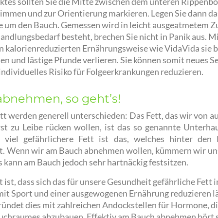
tes sollten Sie die Mitte zwischen dem unteren Rippenb
mmen und zur Orientierung markieren. Legen Sie dann d
ie um den Bauch. Gemessen wird in leicht ausgeatmetem Zu
Handlungsbedarf besteht, brechen Sie nicht in Panik aus. M
kalorienreduzierten Ernährungsweise wie VidaVida sie bi
 und lästige Pfunde verlieren. Sie können somit neues S
individuelles Risiko für Folgeerkrankungen reduzieren.
bnehmen, so geht’s!
tt werden generell unterschieden: Das Fett, das wir von 
st zu Leibe rücken wollen, ist das so genannte Unterha
r viel gefährlichere Fett ist das, welches hinter de
gt. Wenn wir am Bauch abnehmen wollen, kümmern wir uns
s kann am Bauch jedoch sehr hartnäckig festsitzen.
 ist, dass sich das für unsere Gesundheit gefährliche Fett
mit Sport und einer ausgewogenen Ernährung reduzieren lä
ündet dies mit zahlreichen Andockstellen für Hormone, die
uchraumes abzubauen. Effektiv am Bauch abnehmen hört s