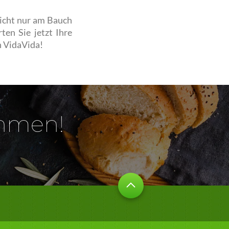
icht nur am Bauch
en Sie jetzt Ihre
 VidaVida!
ehmen!