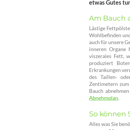
etwas Gutes tun
Am Bauch 
Lästige Fettpölst
Wohlbefinden und
auch für unsere G
inneren Organe h
viszerales Fett,
produziert Boten
Erkrankungen veru
des Taillen- od
Zentimetern zum 
Bauch abnehmen m
Abnehmplan
.
So können 
Alles was Sie benö