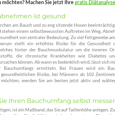
 möchten? Machen Sie jetzt Ihre
gratis Diätanalys
abnehmen ist gesund
erchen am Bauch und zu eng sitzende Hosen beeinträchtig
 stehen einem selbstbewussten Auftreten im Weg, Abne
esundheit von zentraler Bedeutung. Zu viel Fettgewebe a
erum stellt ein erhöhtes Risiko für die Gesundheit 
 welches hinter der Bauchmuskulatur um die inneren Or
stoffe, die chronische Krankheiten wie Diabetes un
rsachen können. Ab wann es bedenklich wird, lässt sich 
er Bauchumfangs ermitteln. Bei Frauen wird ein B
gesundheitlichen Risiko, bei Männern ab 102 Zentime
öchten, werden Sie am besten jetzt aktiv und wähle
Sie Ihren Bauchumfang selbst messe
tigen, ist ein Maßband, das Sie auf Taillenhöhe anlegen. Z