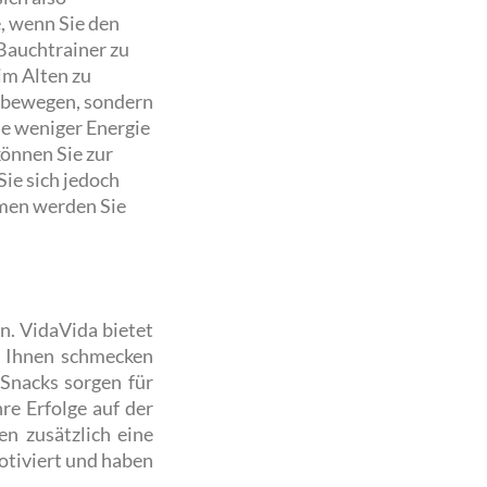
, wenn Sie den
 Bauchtrainer zu
im Alten zu
n bewegen, sondern
ie weniger Energie
können Sie zur
ie sich jedoch
hmen werden Sie
n. VidaVida bietet
e Ihnen schmecken
Snacks sorgen für
e Erfolge auf der
n zusätzlich eine
otiviert und haben