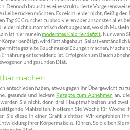
an. Dennoch braucht es eine strukturierte Vorgehensweise
zu Leibe rücken möchten. Es reicht leider nicht, fleißig den
en Tag 60 Crunches zu absolvieren aber ansonsten alles be
rd leider nicht automatisch dort abgebaut, wo sich Muskel
sam ist hier nur ein
moderates Kaloriendefizit
. Nur wenn S
 Körper benötigt, wird Fett abgebaut. Selbstverständlich 
rpermitte gezielte Bauchmuskelübungen machen. Machen S
e Ernährung entscheidend ist. Erfolgreich am Bauch abne
gewogenen und gesunden Diät.
chtbar machen
ich entschieden haben, etwas gegen Ihr Übergewicht zu tu
ne, gesunde und leckere
Rezepte zum Abnehmen
an, di
werden Sie nicht, denn drei Hauptmahlzeiten und zwei 
sättigende Mahlzeiten. Notieren Sie Woche für Woche Ihr
 Sie diese in einer Grafik sichtbar. Wir empfehlen Ihne
e Entwicklung Ihrer Körpermaße zu führen. So bleiben Sie m
estens im Blick.