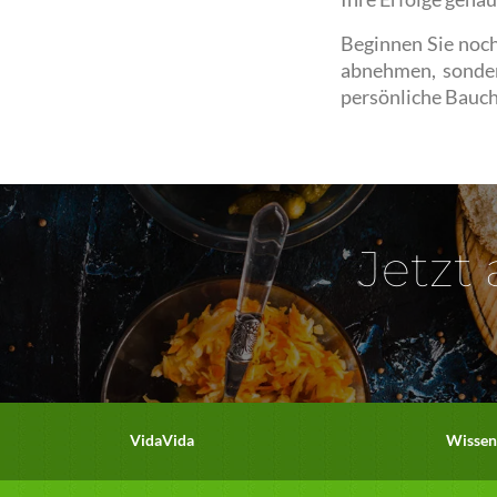
Beginnen Sie noc
abnehmen, sonder
persönliche Bauc
Jetzt
VidaVida
Wissen