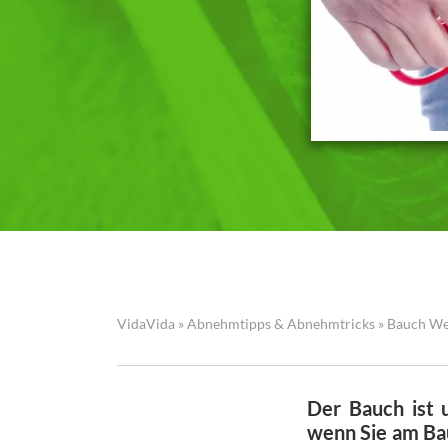
VidaVida
»
Abnehmtipps & Abnehmtricks
»
Bauch W
Der Bauch ist 
wenn Sie am Ba