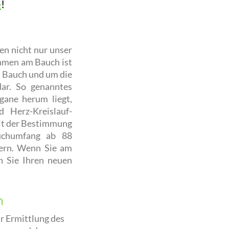
e
!
en nicht nur unser
hmen am Bauch ist
m Bauch und um die
dar. So genanntes
gane herum liegt,
d Herz-Kreislauf-
mit der Bestimmung
auchumfang ab 88
tern. Wenn Sie am
n Sie Ihren neuen
n
ur Ermittlung des