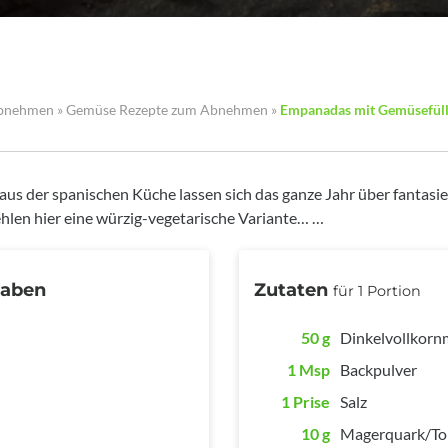
Abnehmen
»
Gemüse Rezepte zum Abnehmen
»
Empanadas mit Gemüsefül
aus der spanischen Küche lassen sich das ganze Jahr über fantasie
hlen hier eine würzig-vegetarische Variante… …
gaben
Zutaten
für 1 Portion
50 g
Dinkelvollkorn
1 Msp
Backpulver
1 Prise
Salz
10 g
Magerquark/To