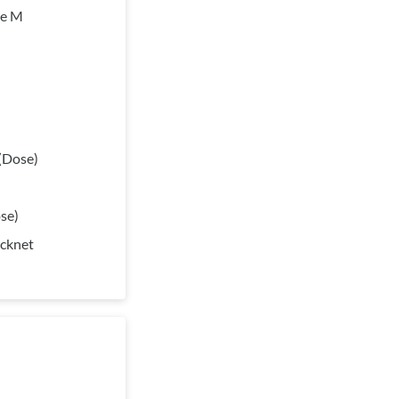
ße M
(Dose)
se)
ocknet