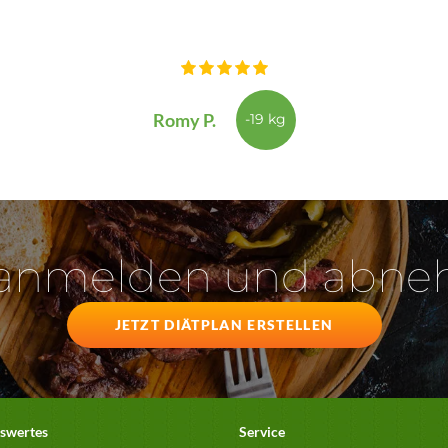
Romy P.
-19 kg
 anmelden und abn
JETZT DIÄTPLAN ERSTELLEN
swertes
Service