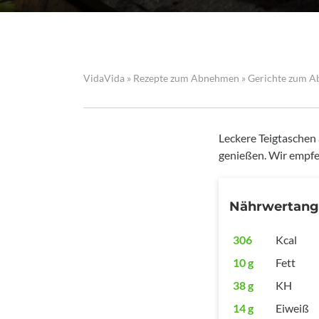
VidaVida
»
Rezepte zum Abnehmen
»
Gerichte zum 
Leckere Teigtaschen 
genießen. Wir empfe
Nährwertan
306
Kcal
10 g
Fett
38 g
KH
14 g
Eiweiß