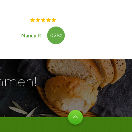
Nancy P.
-33 kg
ehmen!