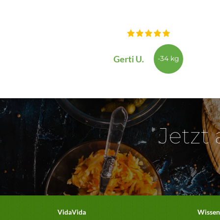
Gerti U.
-34 kg
Jetzt
VidaVida
Wissen