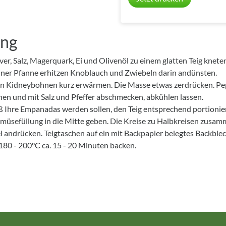
ung
er, Salz, Magerquark, Ei und Olivenöl zu einem glatten Teig kneten
 einer Pfanne erhitzen Knoblauch und Zwiebeln darin andünsten.
n Kidneybohnen kurz erwärmen. Die Masse etwas zerdrücken. Pe
hen und mit Salz und Pfeffer abschmecken, abkühlen lassen.
ß Ihre Empanadas werden sollen, den Teig entsprechend portionier
emüsefüllung in die Mitte geben. Die Kreise zu Halbkreisen zusa
 andrücken. Teigtaschen auf ein mit Backpapier belegtes Backblec
180 - 200°C ca. 15 - 20 Minuten backen.