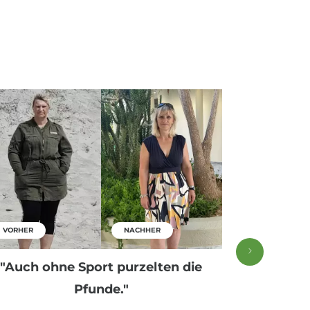
VORHER
NACHHER
VORHER
"Auch ohne Sport purzelten die
"Alle Rez
Pfunde."
und man i