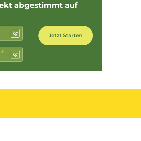
fekt abgestimmt auf
kg
cht
kg