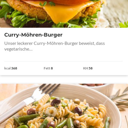
Curry-Möhren-Burger
Unser leckerer Curry-Möhren-Burger beweist, dass
vegetarische…
kcal
368
Fett
8
KH
58