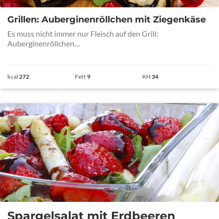
Grillen: Auberginenröllchen mit Ziegenkäse
Es muss nicht immer nur Fleisch auf den Grill:
Auberginenröllchen…
kcal
272
Fett
9
KH
34
Spargelsalat mit Erdbeeren