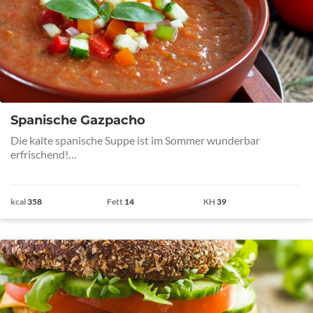
Spanische Gazpacho
Die kalte spanische Suppe ist im Sommer wunderbar
erfrischend!…
kcal
358
Fett
14
KH
39