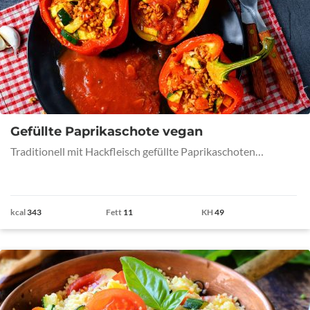
Gefüllte Paprikaschote vegan
Traditionell mit Hackfleisch gefüllte Paprikaschoten…
kcal
343
Fett
11
KH
49