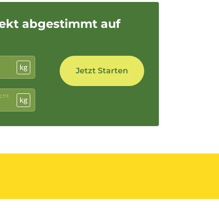
fekt abgestimmt auf
kg
cht
kg