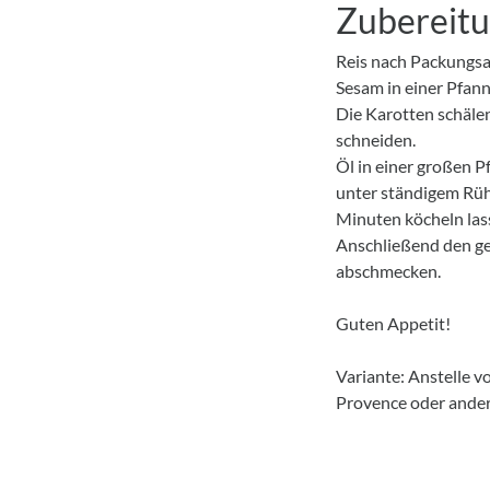
Zubereit
Reis nach Packungs
Sesam in einer Pfann
Die Karotten schälen
schneiden.
Öl in einer großen 
unter ständigem Rüh
Minuten köcheln lass
Anschließend den ge
abschmecken.
Guten Appetit!
Variante: Anstelle v
Provence oder ande