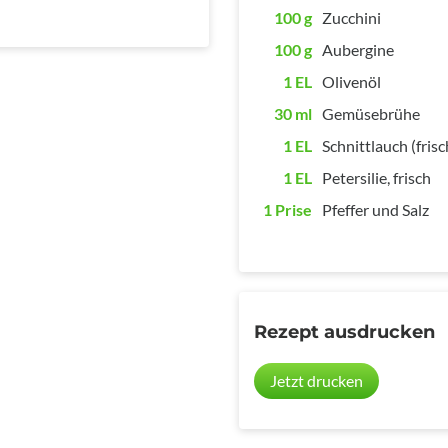
100 g
Zucchini
100 g
Aubergine
1 EL
Olivenöl
30 ml
Gemüsebrühe
1 EL
Schnittlauch (frisc
1 EL
Petersilie, frisch
1 Prise
Pfeffer und Salz
Rezept ausdrucken
Jetzt drucken