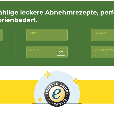
ählige leckere Abnehmrezepte, per
orienbedarf.
Alter
Gewicht
Größe
Wunschgewi
cm