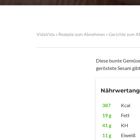
VidaVida
»
Rezepte zum Abnehmen
»
Gerichte zum 
Diese bunte Gemüsepf
geröstete Sesam gib
Nährwertan
387
Kcal
19 g
Fett
41 g
KH
11 g
Eiweiß