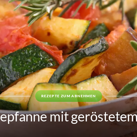
REZEPTE ZUM ABNEHMEN
pfanne mit geröstete