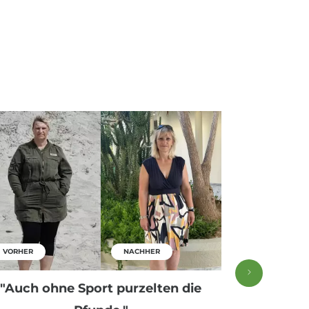
VORHER
NACHHER
VORHER
"Auch ohne Sport purzelten die
"Alle Rez