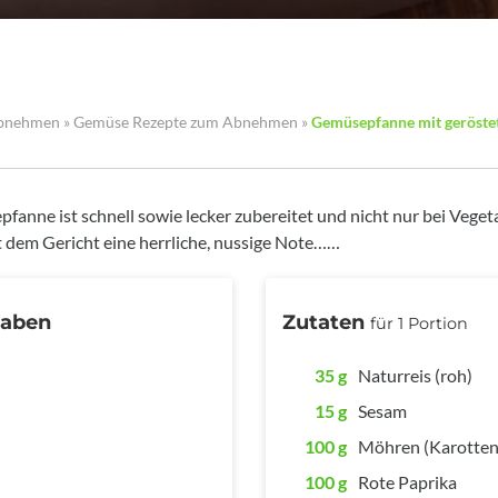
Abnehmen
»
Gemüse Rezepte zum Abnehmen
»
Gemüsepfanne mit geröst
anne ist schnell sowie lecker zubereitet und nicht nur bei Vegeta
t dem Gericht eine herrliche, nussige Note……
gaben
Zutaten
für 1 Portion
35 g
Naturreis (roh)
15 g
Sesam
100 g
Möhren (Karotten
100 g
Rote Paprika