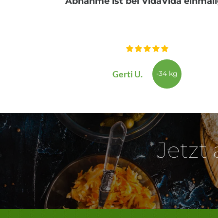
ungern!"
Abnahme ist bei VidaVida einmali
Gerti U.
-34 kg
Jetzt