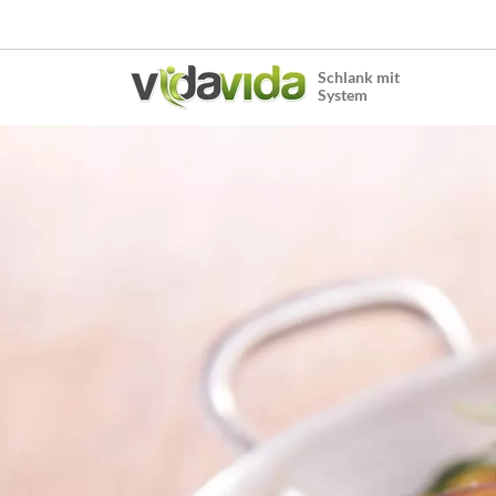
Schlank mit
System