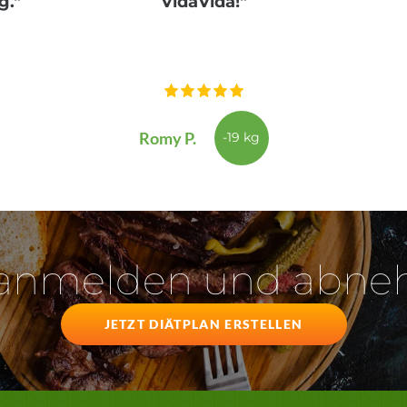
g."
VidaVida!"
Romy P.
-19 kg
 anmelden und abn
JETZT DIÄTPLAN ERSTELLEN