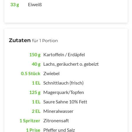
33 g
Eiweiß
Zutaten
für 1 Portion
150 g
Kartoffeln / Erdäpfel
40 g
Lachs, geräuchert o. gebeizt
0.5 Stück
Zwiebel
1 EL
Schnittlauch (frisch)
125 g
Magerquark/Topfen
1 EL
Saure Sahne 10% Fett
2 EL
Mineralwasser
1 Spritzer
Zitronensaft
1 Prise
Pfeffer und Salz