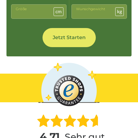
Größe
Wunschgewicht
cm
kg
4,71
Sehr gut