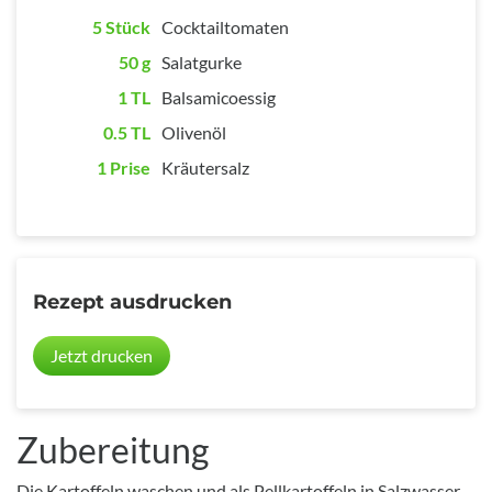
5 Stück
Cocktailtomaten
50 g
Salatgurke
1 TL
Balsamicoessig
0.5 TL
Olivenöl
1 Prise
Kräutersalz
Rezept ausdrucken
Jetzt drucken
Zubereitung
Die Kartoffeln waschen und als Pellkartoffeln in Salzwasser