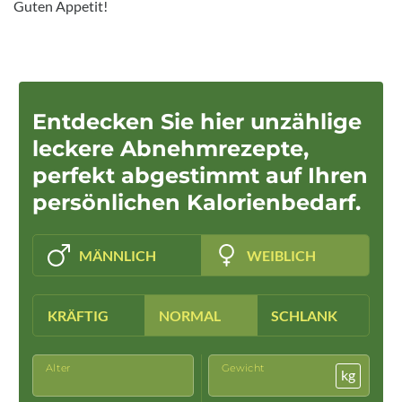
Guten Appetit!
Entdecken Sie hier unzählige
leckere Abnehmrezepte,
perfekt abgestimmt auf Ihren
persönlichen Kalorienbedarf.
MÄNNLICH
WEIBLICH
KRÄFTIG
NORMAL
SCHLANK
Alter
Gewicht
kg