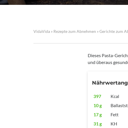
VidaVida
»
Rezepte zum Abnehmen
»
Gerichte zum 
Dieses Pasta-Gericht
und überaus gesun
Nährwertan
397
Kcal
10 g
Ballastst
17 g
Fett
31 g
KH