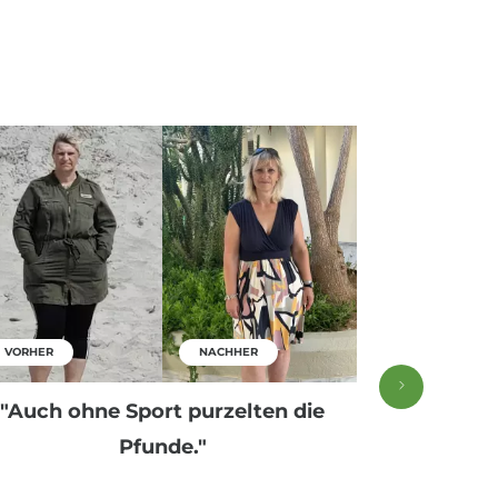
VORHER
NACHHER
VORHER
"Auch ohne Sport purzelten die
"Alle Rez
Pfunde."
und man i