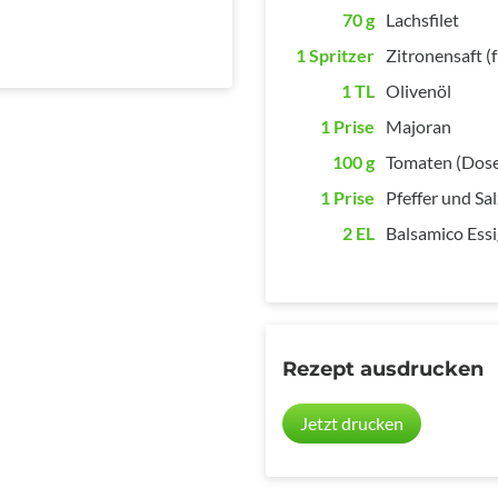
70 g
Lachsfilet
1 Spritzer
Zitronensaft (f
1 TL
Olivenöl
1 Prise
Majoran
100 g
Tomaten (Dos
1 Prise
Pfeffer und Sal
2 EL
Balsamico Essi
Rezept ausdrucken
Jetzt drucken