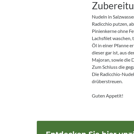
Zubereit
Nudeln in Salzwasser
Radicchio putzen, ab
Pinienkerne ohne Fet
Lachsfilet waschen, 
Öl in einer Pfanne e
dieser gar ist, aus 
Majoran, sowie die 
Zum Schluss die geg
Die Radicchio-Nudeln
drüberstreuen.
Guten Appetit!