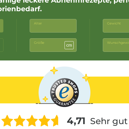
ählige leckere Abnehmrezepte, per
orienbedarf.
Alter
Gewicht
Größe
Wunschgewi
cm
4,71
Sehr gut