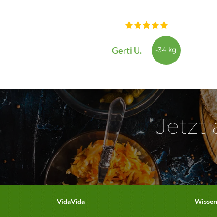
Gerti U.
-34 kg
Jetzt
VidaVida
Wissen