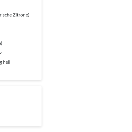
rische Zitrone)
e)
z
g hell