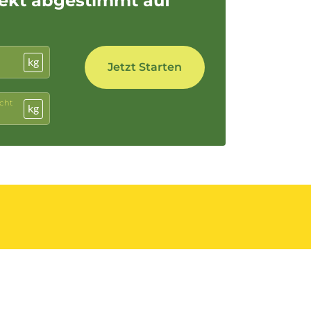
fekt abgestimmt auf
kg
cht
kg