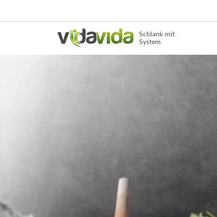
Schlank mit
System