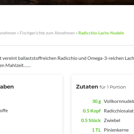
Abnehmen
»
Fischgerichte zum Abnehmen
»
Radicchio-Lachs-Nudeln
 vereint ballaststoffreichen Radicchio und Omega-3-reichen Lachs
den Mahlzeit……
gaben
Zutaten
für 1 Portion
30 g
Vollkornnudeln
offe
0.5 Kopf
Radicchiosalat
0.5 Stück
Zwiebel
1 TL
Pinienkerne