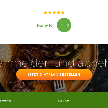
Romy P.
-19 kg
 anmelden und abn
JETZT DIÄTPLAN ERSTELLEN
swertes
Service