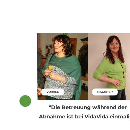
HER
VORHER
NACHHER
nfach es ist,
"Die Betreuung während der
ungern!"
Abnahme ist bei VidaVida einmali