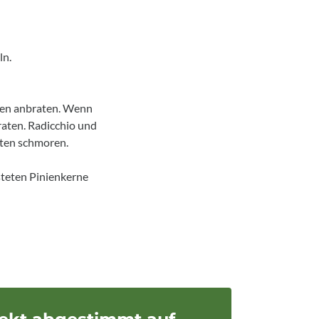
ln.
iten anbraten. Wenn
raten. Radicchio und
uten schmoren.
steten Pinienkerne