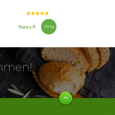
Nancy P.
-33 kg
ehmen!