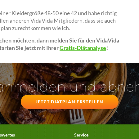
iner Kleidergröße 48-50 eine 42 und habe richtig
len anderen VidaVida Mitgliedern, dass sie auch
tplan zurechtkommen wie ich.
achen möchten, dann melden Sie für den VidaVida
arten Sie jetzt mit Ihrer
Gratis-Diätanalyse
!
 anmelden und abn
JETZT DIÄTPLAN ERSTELLEN
swertes
Service