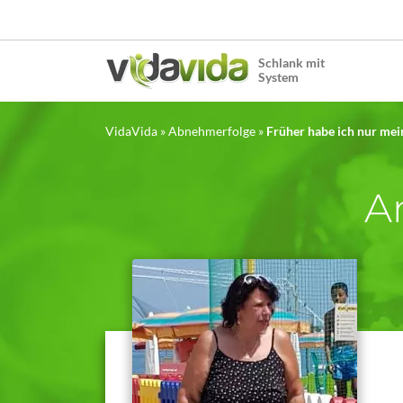
Schlank mit
System
VidaVida
»
Abnehmerfolge
»
Früher habe ich nur mei
An