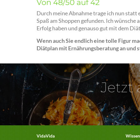
Von 48/50 auf 42
Durch meine Abnahme trage ich nun statt e
Spaß am Shoppen gefunden. Ich wünsche al
Erfolg haben und genauso gut mit dem Diä
Wenn auch Sie endlich eine tolle Figur m
Diätplan mit Ernährungsberatung an und st
Jetzt
VidaVida
Wissen