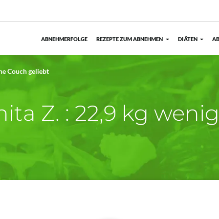
ABNEHMERFOLGE
REZEPTE ZUM ABNEHMEN
DIÄTEN
AB
ne Couch geliebt
ita Z. : 22,9 kg weni