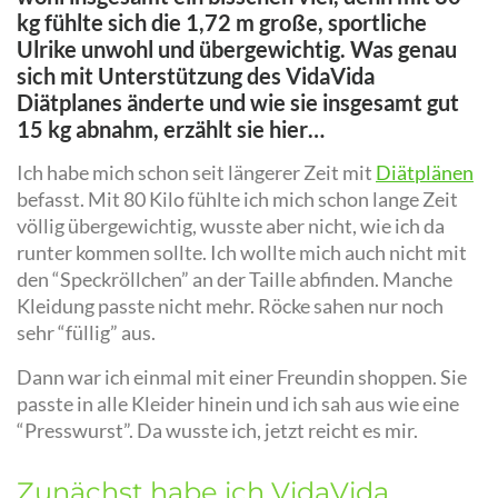
kg fühlte sich die 1,72 m große, sportliche
Ulrike unwohl und übergewichtig. Was genau
sich mit Unterstützung des VidaVida
Diätplanes änderte und wie sie insgesamt gut
15 kg abnahm, erzählt sie hier…
Ich habe mich schon seit längerer Zeit mit
Diätplänen
befasst. Mit 80 Kilo fühlte ich mich schon lange Zeit
völlig übergewichtig, wusste aber nicht, wie ich da
runter kommen sollte. Ich wollte mich auch nicht mit
den “Speckröllchen” an der Taille abfinden. Manche
Kleidung passte nicht mehr. Röcke sahen nur noch
sehr “füllig” aus.
Dann war ich einmal mit einer Freundin shoppen. Sie
passte in alle Kleider hinein und ich sah aus wie eine
“Presswurst”. Da wusste ich, jetzt reicht es mir.
Zunächst habe ich VidaVida