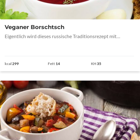
Veganer Borschtsch
Eigentlich wird dieses russische Traditionsrezept mit…
kcal
299
Fett
14
KH
35