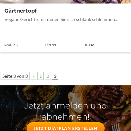
Gärtnertopf
Vegane Gerichte, mit denen Sie sich schlank schlemmen…
kcal
353
Fett
11
KH
41
Seite 3 von 3
«
1
2
3
Jetzt anmelden und
abnehmen!
JETZT DIÄTPLAN ERSTELLEN