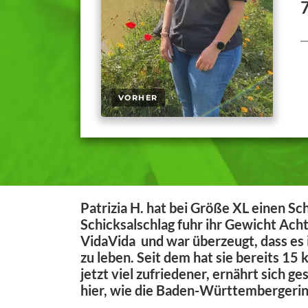
Patrizia H. hat bei Größe XL einen S
Schicksalschlag fuhr ihr Gewicht Acht
VidaVida und war überzeugt, dass es
zu leben. Seit dem hat sie bereits 15
jetzt viel zufriedener, ernährt sich 
hier, wie die Baden-Württembergerin