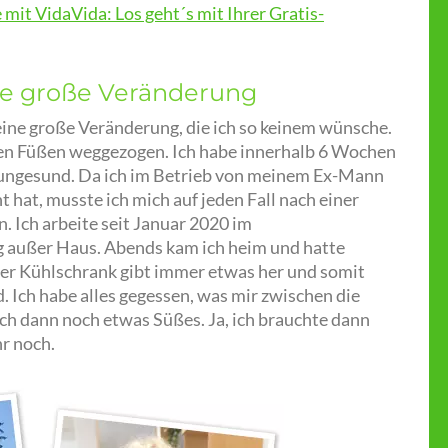
mit VidaVida: Los geht´s mit Ihrer Gratis-
hte große Veränderung
ine große Veränderung, die ich so keinem wünsche.
den Füßen weggezogen. Ich habe innerhalb 6 Wochen
 ungesund. Da ich im Betrieb von meinem Ex-Mann
t hat, musste ich mich auf jeden Fall nach einer
. Ich arbeite seit Januar 2020 im
 außer Haus. Abends kam ich heim und hatte
Der Kühlschrank gibt immer etwas her und somit
d. Ich habe alles gegessen, was mir zwischen die
h dann noch etwas Süßes. Ja, ich brauchte dann
r noch.