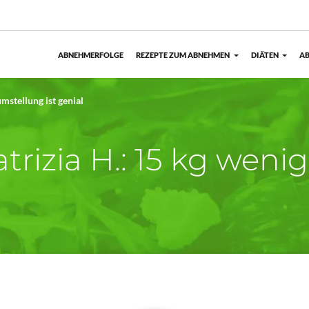
ABNEHMERFOLGE
REZEPTE ZUM ABNEHMEN
DIÄTEN
AB
mstellung ist genial
trizia H.: 15 kg weni