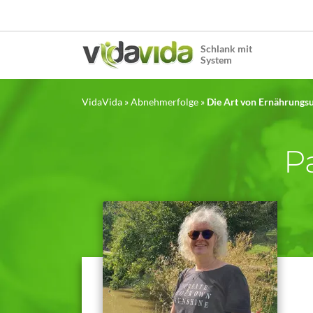
Schlank mit
System
VidaVida
»
Abnehmerfolge
»
Die Art von Ernährungsu
Pa