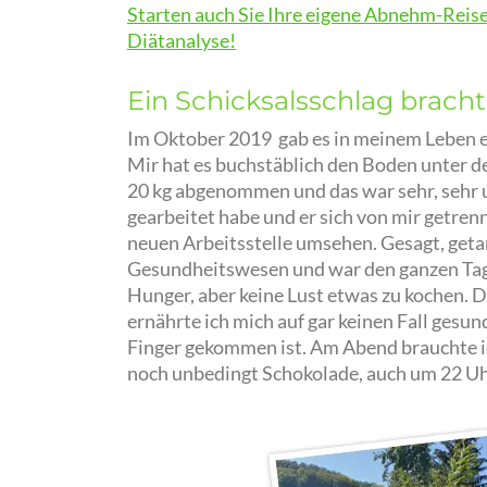
Starten auch Sie Ihre eigene Abnehm-Reise 
Diätanalyse!
Ein Schicksalsschlag brac
Im Oktober 2019 gab es in meinem Leben e
Mir hat es buchstäblich den Boden unter 
20 kg abgenommen und das war sehr, sehr
gearbeitet habe und er sich von mir getrenn
neuen Arbeitsstelle umsehen. Gesagt, getan
Gesundheitswesen und war den ganzen Tag
Hunger, aber keine Lust etwas zu kochen. 
ernährte ich mich auf gar keinen Fall gesun
Finger gekommen ist. Am Abend brauchte ic
noch unbedingt Schokolade, auch um 22 Uh