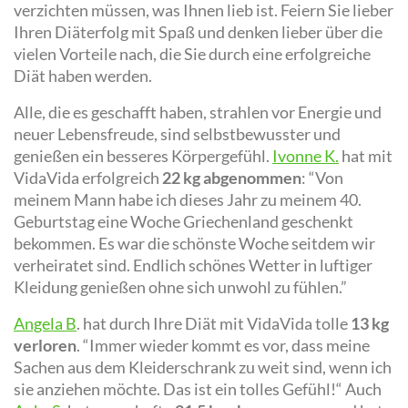
verzichten müssen, was Ihnen lieb ist. Feiern Sie lieber
Ihren Diäterfolg mit Spaß und denken lieber über die
vielen Vorteile nach, die Sie durch eine erfolgreiche
Diät haben werden.
Alle, die es geschafft haben, strahlen vor Energie und
neuer Lebensfreude, sind selbstbewusster und
genießen ein besseres Körpergefühl.
Ivonne K.
hat mit
VidaVida erfolgreich
22 kg abgenommen
: “Von
meinem Mann habe ich dieses Jahr zu meinem 40.
Geburtstag eine Woche Griechenland geschenkt
bekommen. Es war die schönste Woche seitdem wir
verheiratet sind. Endlich schönes Wetter in luftiger
Kleidung genießen ohne sich unwohl zu fühlen.”
Angela B
. hat durch Ihre Diät mit VidaVida tolle
13 kg
verloren
. “Immer wieder kommt es vor, dass meine
Sachen aus dem Kleiderschrank zu weit sind, wenn ich
sie anziehen möchte. Das ist ein tolles Gefühl!“ Auch