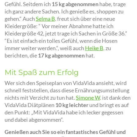
Gefühl. Seitdem ich
15 kg abgenommen
habe, trage
ich ganz andere Sachen. Ich genieße es, shoppen zu
gehen.“ Auch
Selma B
. freut sich über eine neue
Kleidergröße: “ Vor meiner Abnahme hatte ich
Kleidergröße 42, jetzt trage ich Sachen in Größe 36.”
“Es ist einfach ein tolles Gefühl, wenn die Hosen
immer weiter werden.“, weiß auch
Heike B
. zu
berichten, die
17 kg abgenommen
hat.
Mit Spaß zum Erfolg
Wer sich den Speiseplan von VidaVida ansieht, wird
schnell feststellen, dass diese Ernährungsumstellung
nichts mit Verzicht zu tun hat.
Simone W
. ist dank den
VidaVida Diätplänen
10 kg leichter
und bringt es auf
den Punkt: „Mit VidaVida habe ich lecker gegessen
und dabei abgenommen“.
Genießen auch Sie so ein fantastisches Gefühl und