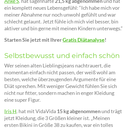
Anke S
. hat sagenhafte
21,5 kg abgenommen
und hat
ein komplett neues Lebensgefühl: “Ich habe mich vor
meiner Abnahme nur noch unwohl gefühlt und war
schlecht gelaunt. Jetzt fühle ich mich viel besser, bin
aktiver und bin gerne mit meinen Kindern unterwegs.“
Starten Sie jetzt mit Ihrer
Gratis Diätanalyse
!
Selbstbewusst und einfach schön
Wer seinen alten Lieblingsjeans nachtrauert, die
momentan einfach nicht passen, der weiß wohl am
besten, welche überzeugenden Argumente für eine
Diät sprechen. Mit weniger Gewicht fühlen Sie sich
nicht nur fitter, sondern machen in enger Kleidung
eine super Figur.
Iris H
. hat mit VidaVida
15 kg abgenommen
und trägt
jetzt Kleidung, die 3 Größen kleiner ist. „Meinen
ersten Bikini in Größe 38 zu kaufen, war ein tolles