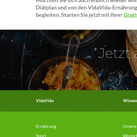
Möchten Sie sich auch endlich wieder wohl
Diätplan und von den VidaVida-Ernähru
begleiten. Starten Sie jetzt mit Ihrer
Grati
Jetzt
VidaVida
Wissen
Ernährung
Unsere
Sport
Wunsc