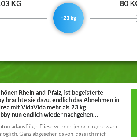
103 KG
80 K
-23 kg
chönen Rheinland-Pfalz, ist begeisterte
y brachte sie dazu, endlich das Abnehmen in
ea mit VidaVida mehr als 23 kg
bby nun endlich wieder nachgehen…
torradausflüge. Diese wurden jedoch irgendwann
möglich. Ganz abgesehen davon, dass ich mich