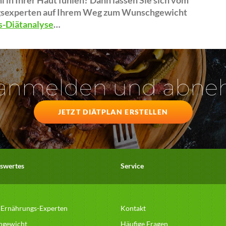
 in Ihrer Haut fühlen? Dann lassen Sie sich vom
ngsexperten auf Ihrem Weg zum Wunschgewicht
s-Diätanalyse
…
 anmelden und abn
JETZT DIÄTPLAN ERSTELLEN
swertes
Service
 Ernährungs-Experten
Kontakt
hgewicht
Häufige Fragen