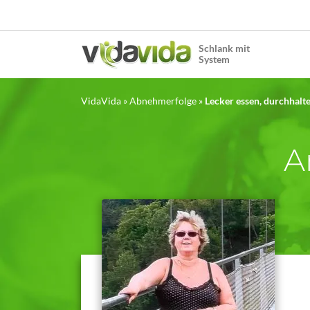
Schlank mit
System
VidaVida
»
Abnehmerfolge
»
Lecker essen, durchhalt
A