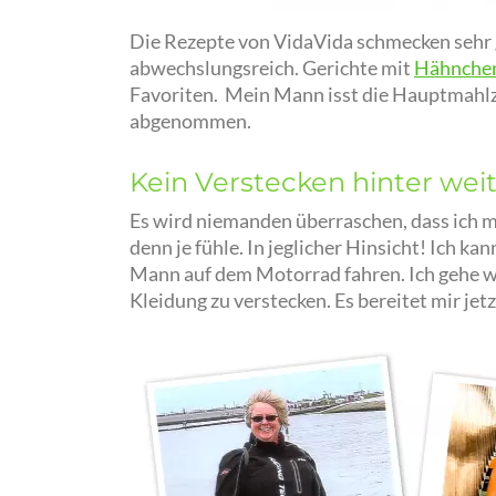
Die Rezepte von VidaVida schmecken sehr g
abwechslungsreich. Gerichte mit
Hähnche
Favoriten. Mein Mann isst die Hauptmahlze
abgenommen.
Kein Verstecken hinter wei
Es wird niemanden überraschen, dass ich mi
denn je fühle. In jeglicher Hinsicht! Ich 
Mann auf dem Motorrad fahren. Ich gehe wi
Kleidung zu verstecken. Es bereitet mir je