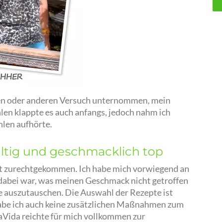
nen oder anderen Versuch unternommen, mein
en klappte es auch anfangs, jedoch nahm ich
hlen aufhörte.
ältig und geschmacklich top
ut zurechtgekommen. Ich habe mich vorwiegend an
dabei war, was meinen Geschmack nicht getroffen
te auszutauschen. Die Auswahl der Rezepte ist
 habe ich auch keine zusätzlichen Maßnahmen zum
aVida reichte für mich vollkommen zur