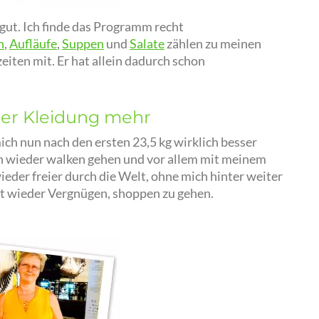
ut. Ich finde das Programm recht
n
,
Aufläufe
,
Suppen
und
Salate
zählen zu meinen
iten mit. Er hat allein dadurch schon
ter Kleidung mehr
ch nun nach den ersten 23,5 kg wirklich besser
kann wieder walken gehen und vor allem mit meinem
eder freier durch die Welt, ohne mich hinter weiter
tzt wieder Vergnügen, shoppen zu gehen.