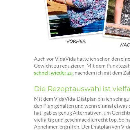
Auch vor VidaVida hatte ich schon den ei
Gewicht zu reduzieren. Mit dem Punktezähl
schnell wieder zu
, nachdem ich mit dem Zä
Die Rezeptauswahl ist vielf
Mit dem VidaVida-Diätplan bin ich sehr g
den Plan gehalten und wenn einmal etwas 
hat, gab es genug Alternativen, um Gerich
vielfältig und geschmacklich echt top. So
Abnehmen ergriffen. Der Diätplan von Vid