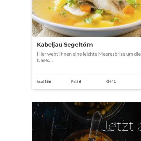
Kabeljau Segeltörn
Hier weht Ihnen eine leichte Meeresbrise um die
Nase:…
kcal
366
Fett
6
KH
41
Jetzt