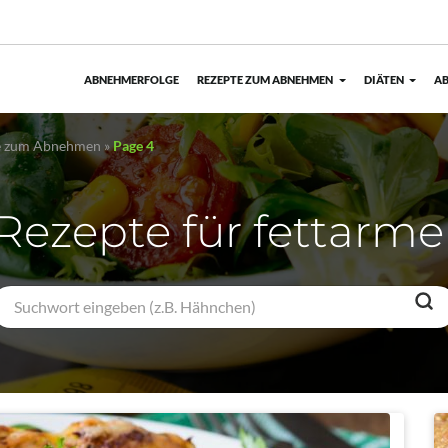
ABNEHMERFOLGE
REZEPTE ZUM ABNEHMEN
DIÄTEN
AB
te zum Abnehmen
»
Page 4
Rezepte für fettarme