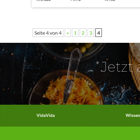
Seite 4 von 4
«
1
2
3
4
Jetzt
VidaVida
Wissen