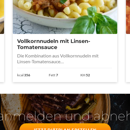
Vollkornnudeln mit Linsen-
Tomatensauce
Die Kombination aus Vollkornnudeln mit
Linsen-Tomatensauce…
kcal
356
Fett
7
KH
52
 anmelden und abn
JETZT DIÄTPLAN ERSTELLEN