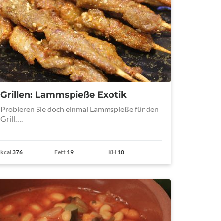
Grillen: Lammspieße Exotik
Probieren Sie doch einmal Lammspieße für den
Grill….
kcal
376
Fett
19
KH
10