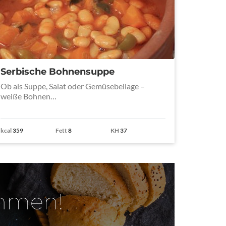
Serbische Bohnensuppe
Ob als Suppe, Salat oder Gemüsebeilage –
weiße Bohnen…
kcal
359
Fett
8
KH
37
ehmen!