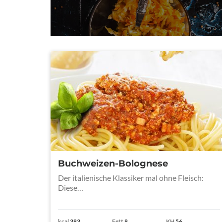
Buchweizen-Bolognese
Der italienische Klassiker mal ohne Fleisch:
Diese…
kcal
383
Fett
8
KH
56