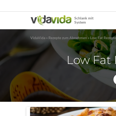
Schlank mit
System
VidaVida
»
Rezepte zum Abnehmen
»
Low Fat Rezep
Low Fat 