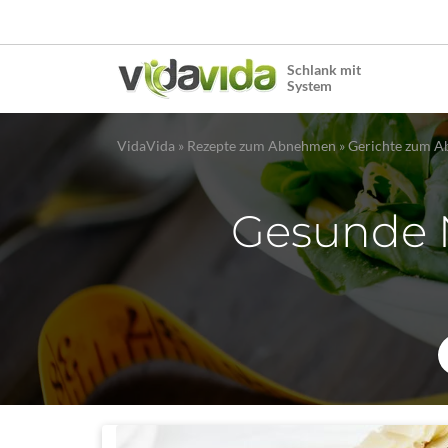
Schlank mit
System
VidaVida
»
Rezepte zum Abnehmen
»
Gerichte zum 
Gesunde 