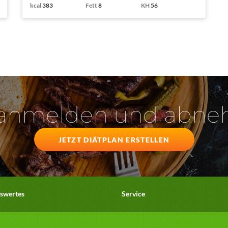
kcal
383
Fett
8
KH
56
 anmelden und abn
JETZT DIÄTPLAN ERSTELLEN
swertes
Service