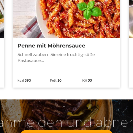
Penne mit Möhrensauce
Schnell zaubern Sie eine fruchtig-süße
Pastasauce…
kcal
393
Fett
10
KH
55
 anmelden und abn