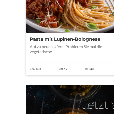
Pasta mit Lupinen-Bolognese
Auf zu neuen Ufern: Probieren Sie mal die
vegetarische…
kcal
405
Fett
12
KH
43
Jetzt