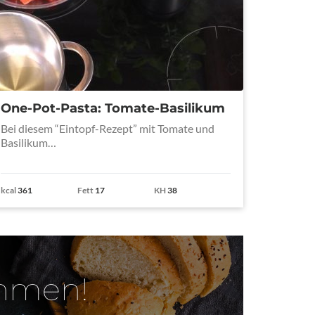
One-Pot-Pasta: Tomate-Basilikum
Bei diesem “Eintopf-Rezept” mit Tomate und
Basilikum…
kcal
361
Fett
17
KH
38
ehmen!