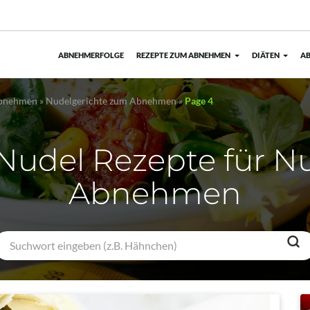
ABNEHMERFOLGE
REZEPTE ZUM ABNEHMEN
DIÄTEN
AB
Abnehmen
»
Nudelgerichte zum Abnehmen
»
Page 4
Nudel Rezepte für N
Abnehmen