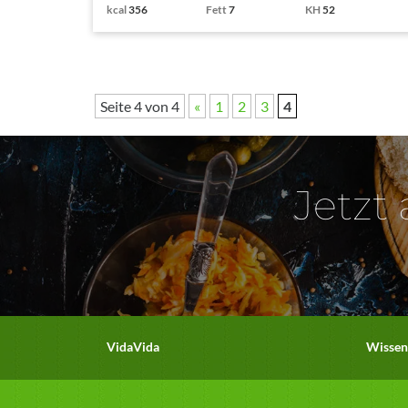
kcal
356
Fett
7
KH
52
Seite 4 von 4
«
1
2
3
4
Jetzt
VidaVida
Wissen