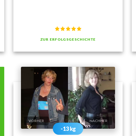
ZUR ERFOLGSGESCHICHTE
VORHER
NACHHER
-13 kg