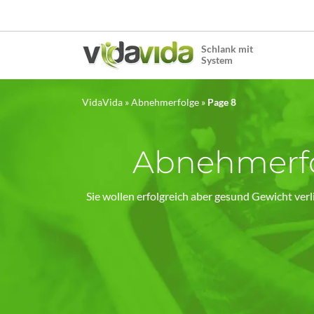
Schlank mit
System
VidaVida
»
Abnehmerfolge
»
Page 8
Abnehmerfo
Sie wollen erfolgreich aber gesund Gewicht verl