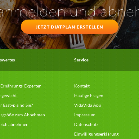
 anmelden und abn
JETZT DIÄTPLAN ERSTELLEN
swertes
Service
 Ernährungs-Experten
Kontakt
hgewicht
Häufige Fragen
 Esstyp sind Sie?
VidaVida App
nsgröße zum Abnehmen
Impressum
reich abnehmen
Datenschutz
Einwilligungserklärung