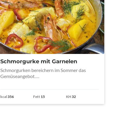
Schmorgurke mit Garnelen
Schmorgurken bereichern im Sommer das
Gemüseangebot….
kcal
356
Fett
15
KH
32