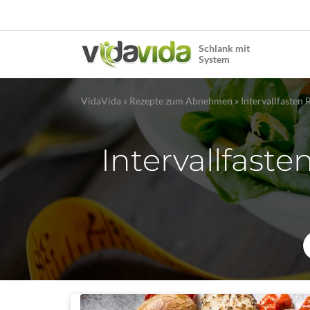
Schlank mit
System
VidaVida
»
Rezepte zum Abnehmen
»
Intervallfaste
Intervallfaste