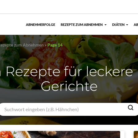
ABNEHMERFOLGE
REZEPTE ZUM ABNEHMEN
DIÄTEN
AB
n Rezepte zum Abnehmen
»
Page 14
n Rezepte für leckere 
Gerichte