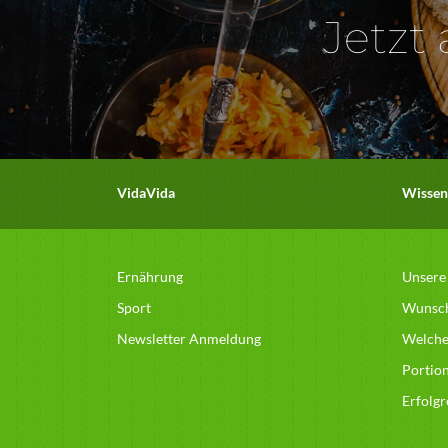
Jetzt
VidaVida
Wissen
Ernährung
Unsere
Sport
Wunsc
Newsletter Anmeldung
Welcher
Portio
Erfolg