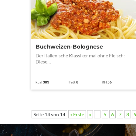
Buchweizen-Bolognese
Der italienische Klassiker mal ohne Fleisch:
Diese…
kcal
383
Fett
8
KH
56
Seite 14 von 14
« Erste
«
...
5
6
7
8