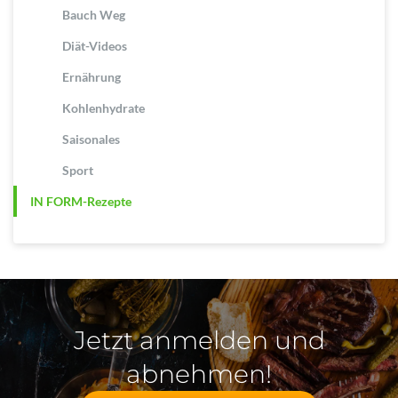
Bauch Weg
Diät-Videos
Ernährung
Kohlenhydrate
Saisonales
Sport
IN FORM-Rezepte
Jetzt anmelden und
abnehmen!