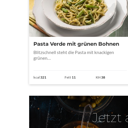
Pasta Verde mit grünen Bohnen
Blitzschnell steht die Pasta mit knackigen
grünen…
kcal
321
Fett
11
KH
38
Jetzt