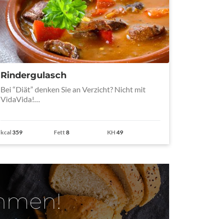
Rindergulasch
Bei “Diät” denken Sie an Verzicht? Nicht mit
VidaVida!…
kcal
359
Fett
8
KH
49
ehmen!