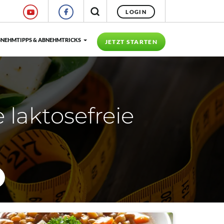
LOGIN
NEHMTIPPS & ABNEHMTRICKS
JETZT STARTEN
 laktosefreie