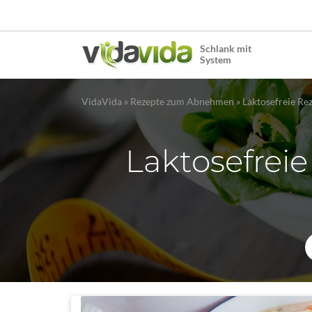
Schlank mit
System
VidaVida
»
Rezepte zum Abnehmen
»
Laktosefreie R
Laktosefreie