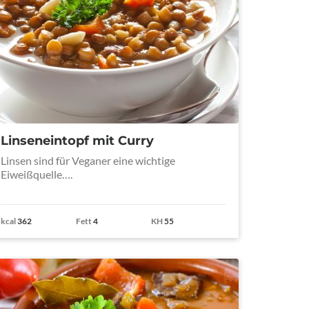
Linseneintopf mit Curry
Linsen sind für Veganer eine wichtige
Eiweißquelle….
kcal
362
Fett
4
KH
55