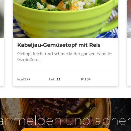
Kabeljau-Gemüsetopf mit Reis
Gelingt leicht und schmeckt der ganzen Familie:
Genießen…
kcal
377
Fett
11
KH
34
 anmelden und abn