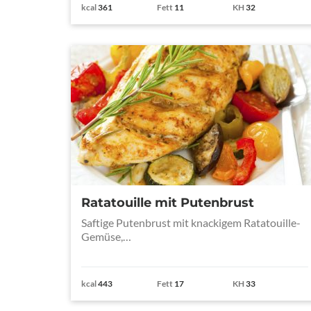
kcal
361
Fett
11
KH
32
Ratatouille mit Putenbrust
Saftige Putenbrust mit knackigem Ratatouille-
Gemüse,…
kcal
443
Fett
17
KH
33