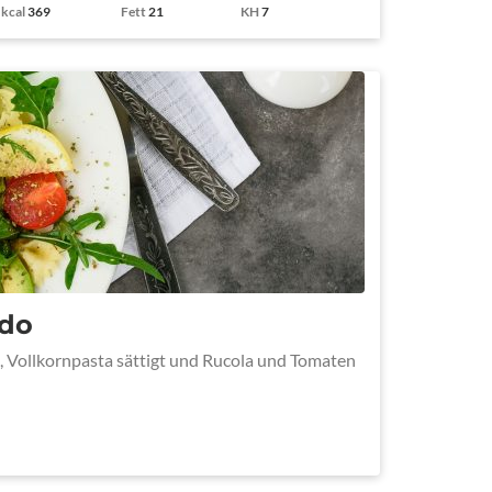
kcal
369
Fett
21
KH
7
ado
e, Vollkornpasta sättigt und Rucola und Tomaten