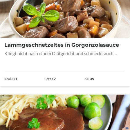
Lammgeschnetzeltes in Gorgonzolasauce
Klingt nicht nach einem Diätgericht und schmeckt auch…
kcal
371
Fett
12
KH
35