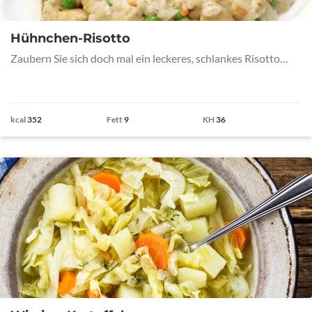
Hühnchen-Risotto
Zaubern Sie sich doch mal ein leckeres, schlankes Risotto…
kcal
352
Fett
9
KH
36