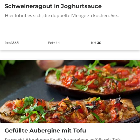
Schweineragout in Joghurtsauce
Hier lohnt es sich, die doppelte Menge zu kochen. Sie…
kcal
365
Fett
11
KH
30
Gefüllte Aubergine mit Tofu
So macht Abnehmen Spaß: Auberginen gefüllt mit Tofu…