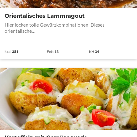
Orientalisches Lammragout
Hier locken tolle Gewürzkombinationen: Dieses
orientalische…
kcal
351
Fett
13
KH
34