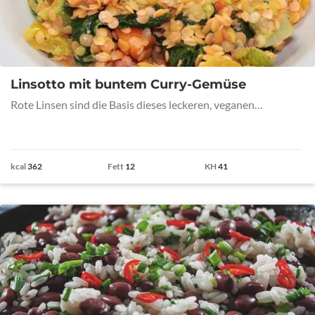
Linsotto mit buntem Curry-Gemüse
Rote Linsen sind die Basis dieses leckeren, veganen…
kcal
362
Fett
12
KH
41