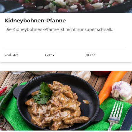
Kidneybohnen-Pfanne
Die Kidneybohnen-Pfanne ist nicht nur super schnell…
kcal
349
Fett
7
KH
55