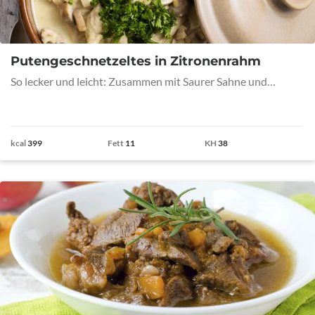
Putengeschnetzeltes in Zitronenrahm
So lecker und leicht: Zusammen mit Saurer Sahne und…
kcal
399
Fett
11
KH
38