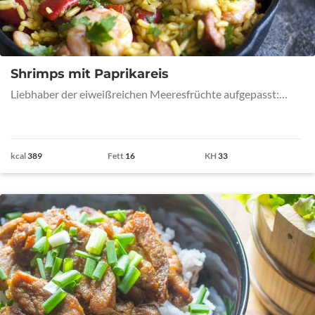
Shrimps mit Paprikareis
Liebhaber der eiweißreichen Meeresfrüchte aufgepasst:…
kcal
389
Fett
16
KH
33