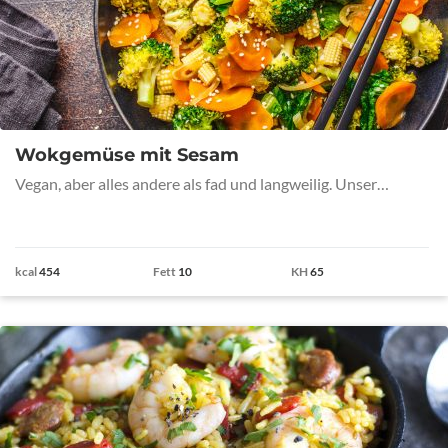
Wokgemüse mit Sesam
Vegan, aber alles andere als fad und langweilig. Unser…
kcal
454
Fett
10
KH
65