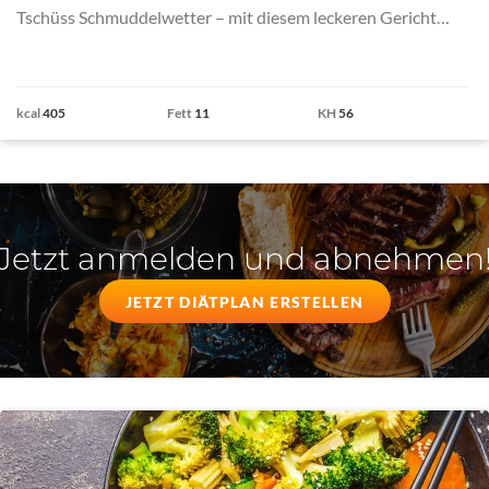
Tschüss Schmuddelwetter – mit diesem leckeren Gericht…
kcal
405
Fett
11
KH
56
Jetzt anmelden und abnehmen
JETZT DIÄTPLAN ERSTELLEN