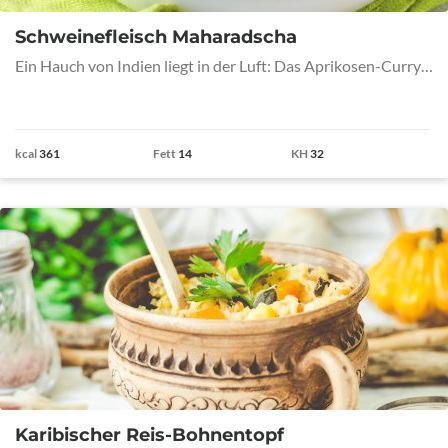
Schweinefleisch Maharadscha
Ein Hauch von Indien liegt in der Luft: Das Aprikosen-Curry…
kcal
361
Fett
14
KH
32
Karibischer Reis-Bohnentopf